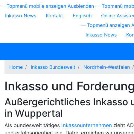
Direkt
Topmenü
— Topmenü mobile anzeigen
Ausblenden — Topmenü mob
zum
Inkasso News
Kontakt
Englisch
Online Assiste
mobile
Inhalt
Topmenü
— Topmenü anzeigen
Inkasso News
Kon
Home
Inkasso Bundesweit
Nordrhein-Westfalen
Inkasso und Forderung
Außergerichtliches Inkass
in Wuppertal
Als bundesweit tätiges
Inkassounternehmen
zieht AD
und erfolgsorientiert ein. Dabei erreichen wir unser