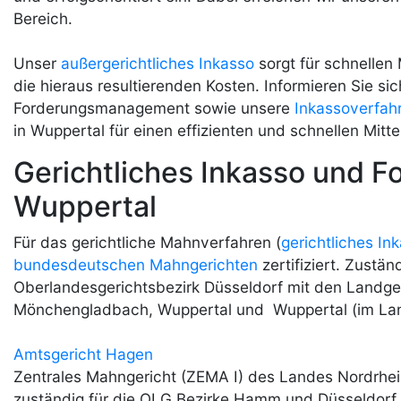
Bereich.
Unser
außergerichtliches Inkasso
sorgt für schnellen
die hieraus resultierenden Kosten. Informieren Sie s
Forderungsmanagement sowie unsere
Inkassoverfah
in Wuppertal für einen effizienten und schnellen Mitte
Gerichtliches Inkasso und F
Wuppertal
Für das gerichtliche Mahnverfahren (
gerichtliches In
bundesdeutschen Mahngerichten
zertifiziert. Zustä
Oberlandesgerichtsbezirk Düsseldorf mit den Landgeri
Mönchengladbach, Wuppertal und Wuppertal (im Land
Amtsgericht Hagen
Zentrales Mahngericht (ZEMA I) des Landes Nordrhei
zuständig für die OLG Bezirke Hamm und Düsseldorf