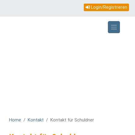
Topmenü
Direkt
Login/Registrieren
zum
mobile
Inhalt
Home
Kontakt
Kontakt für Schuldner