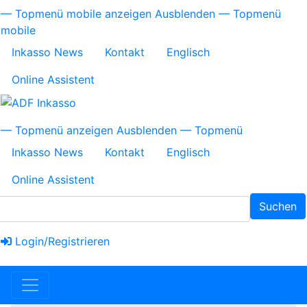
Direkt
Topmenü
— Topmenü mobile anzeigen
Ausblenden — Topmenü
zum
mobile
mobile
Inhalt
Inkasso News
Kontakt
Englisch
Online Assistent
Topmenü
— Topmenü anzeigen
Ausblenden — Topmenü
Inkasso News
Kontakt
Englisch
Online Assistent
Suchen
Login/Registrieren