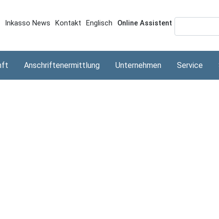
Direkt
zum
Topmenü
Inkasso News
Kontakt
Englisch
Online Assistent
Inhalt
nft
Anschriftenermittlung
Unternehmen
Service