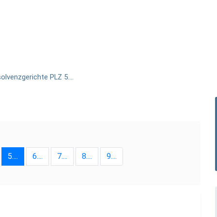
solvenzgerichte PLZ 5....
5....
6....
7....
8....
9....