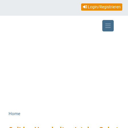
Topmenü
Direkt
Login/Registrieren
zum
mobile
Inhalt
Home