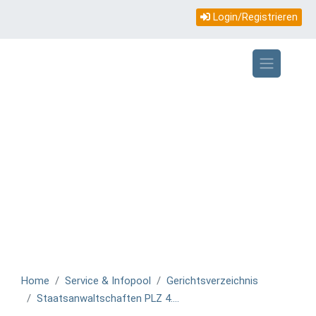
Topmenü
Direkt
Login/Registrieren
zum
mobile
Inhalt
Home
Service & Infopool
Gerichtsverzeichnis
Staatsanwaltschaften PLZ 4....