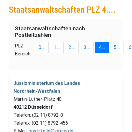
Staatsanwaltschaften PLZ 4....
Staatsanwaltschaften nach
Postleitzahlen
PLZ-
0....
1....
2....
3....
4....
5....
6.
Bereich:
Justizministerium des Landes
Nordrhein-Westfalen
Martin-Luther-Platz 40
40212 Düsseldorf
Telefon: (02 11) 8792-0
Telefax: (02 11) 8792-456
E-Mail:
poststelle@jm.nrw.de