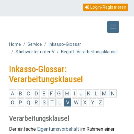
Topmenü
Direkt
Login/Registrieren
zum
mobile
Inhalt
Home
Service
Inkasso-Glossar
Stichwörter unter V
Begriff: Verarbeitungsklausel
Inkasso-Glossar:
Verarbeitungsklausel
A
B
C
D
E
F
G
H
I
J
K
L
M
N
O
P
Q
R
S
T
U
V
W
X
Y
Z
Verarbeitungsklausel
Der einfache
Eigentumsvorbehalt
im Rahmen einer