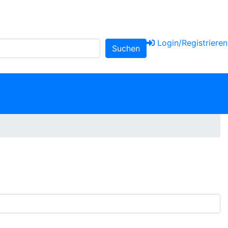
Login/Registrieren
Suchen
portal
» Zur ADF-Startseite
ssum
FAQ
Login-Probleme?