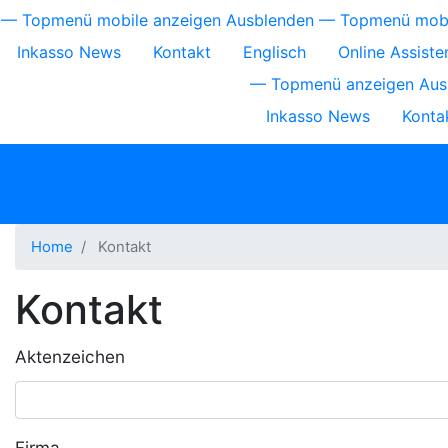
Direkt
Topmenü
— Topmenü mobile anzeigen
Ausblenden — Topmenü mob
zum
Inkasso News
Kontakt
Englisch
Online Assiste
mobile
Inhalt
Topmenü
— Topmenü anzeigen
Aus
Inkasso News
Konta
Home
Kontakt
Kontakt
Aktenzeichen
Firma