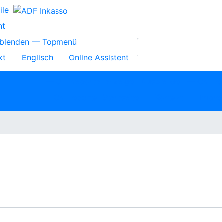
ile
nt
blenden — Topmenü
kt
Englisch
Online Assistent
Onlineportal
— Onlineportal anzeigen
Ausblenden — Online
Onlineportal Startseite
Kontakt
Impre