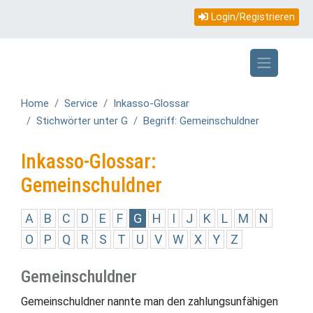
Topmenü
Direkt
Login/Registrieren
zum
mobile
Inhalt
Home
Service
Inkasso-Glossar
Stichwörter unter G
Begriff: Gemeinschuldner
Inkasso-Glossar:
Gemeinschuldner
A
B
C
D
E
F
G
H
I
J
K
L
M
N
O
P
Q
R
S
T
U
V
W
X
Y
Z
Gemeinschuldner
Gemeinschuldner nannte man den zahlungsunfähigen