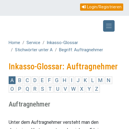
Topmenü
Direkt
Login/Registrieren
zum
mobile
Inhalt
Home
Service
Inkasso-Glossar
Stichwörter unter A
Begriff: Auftragnehmer
Inkasso-Glossar: Auftragnehmer
A
B
C
D
E
F
G
H
I
J
K
L
M
N
O
P
Q
R
S
T
U
V
W
X
Y
Z
Auftragnehmer
Unter dem Auftragnehmer versteht man den