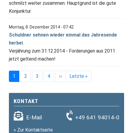
schmilzt weiter zusammen. Hauptgrund ist die gute
Konjunktur.
Montag, 8. Dezember 2014 - 07:42
Schuldner sehnen wieder einmal das Jahresende
herbei
Verjährung zum 31.12.2014 - Forderungen aus 2011
jetzt geltend machen!
Seitennummerierung
Nächste Seite
Letzte Seite
1
2
3
4
››
Letzte »
KONTAKT
E-Mail
+49 641 94014-0
»
Zur Kontaktseite