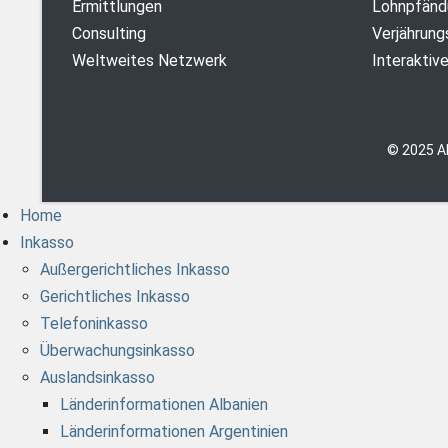
Ermittlungen
Lohnpfänd
Consulting
Verjährung
Weltweites Netzwerk
Interaktiv
© 2025 A
Home
Inkasso
Außergerichtliches Inkasso
Gerichtliches Inkasso
Telefoninkasso
Überwachungsinkasso
Auslandsinkasso
Länderinformationen Albanien
Länderinformationen Argentinien