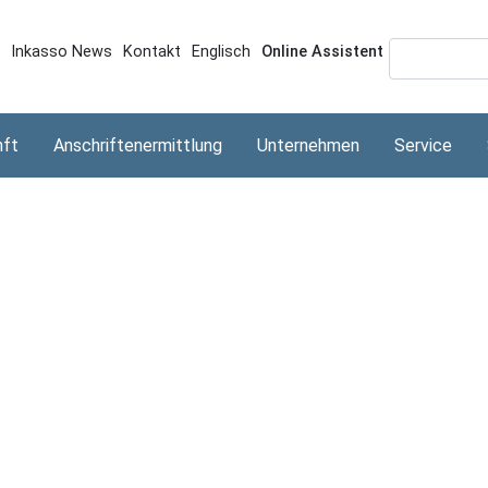
Direkt
zum
Topmenü
Inkasso News
Kontakt
Englisch
Online Assistent
Inhalt
nft
Anschriftenermittlung
Unternehmen
Service