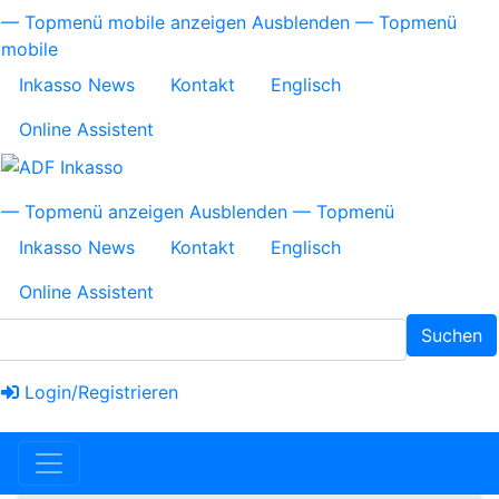
Direkt
Topmenü
— Topmenü mobile anzeigen
Ausblenden — Topmenü
zum
mobile
mobile
Inhalt
Inkasso News
Kontakt
Englisch
Online Assistent
Topmenü
— Topmenü anzeigen
Ausblenden — Topmenü
Inkasso News
Kontakt
Englisch
Online Assistent
Suchen
Login/Registrieren