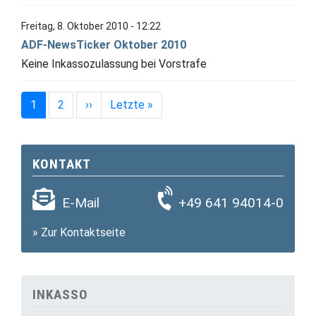
Freitag, 8. Oktober 2010 - 12:22
ADF-NewsTicker Oktober 2010
Keine Inkassozulassung bei Vorstrafe
Seitennummerierung
Nächste Seite
Letzte Seite
1
2
››
Letzte »
KONTAKT
E-Mail
+49 641 94014-0
»
Zur Kontaktseite
INKASSO