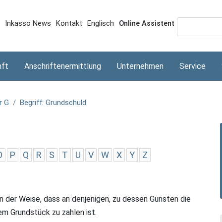
Direkt
zum
Topmenü
Inkasso News
Kontakt
Englisch
Online Assistent
Inhalt
nft
Anschriftenermittlung
Unternehmen
Service
r G
Begriff: Grundschuld
O
P
Q
R
S
T
U
V
W
X
Y
Z
in der Weise, dass an denjenigen, zu dessen Gunsten die
m Grundstück zu zahlen ist.