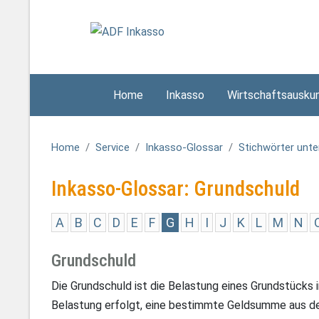
Home
Inkasso
Wirtschaftsausku
Home
Service
Inkasso-Glossar
Stichwörter unte
Inkasso-Glossar: Grundschuld
A
B
C
D
E
F
G
H
I
J
K
L
M
N
Grundschuld
Die Grundschuld ist die Belastung eines Grundstücks 
Belastung erfolgt, eine bestimmte Geldsumme aus de