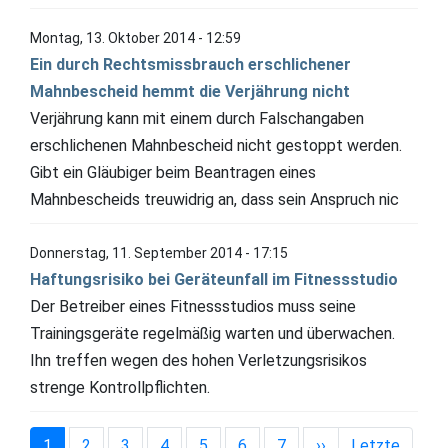
Montag, 13. Oktober 2014 - 12:59
Ein durch Rechtsmissbrauch erschlichener
Mahnbescheid hemmt die Verjährung nicht
Verjährung kann mit einem durch Falschangaben
erschlichenen Mahnbescheid nicht gestoppt werden.
Gibt ein Gläubiger beim Beantragen eines
Mahnbescheids treuwidrig an, dass sein Anspruch nic
Donnerstag, 11. September 2014 - 17:15
Haftungsrisiko bei Geräteunfall im Fitnessstudio
Der Betreiber eines Fitnessstudios muss seine
Trainingsgeräte regelmäßig warten und überwachen.
Ihn treffen wegen des hohen Verletzungsrisikos
strenge Kontrollpflichten.
Seitennummerierung
Nächste Seite
1
2
3
4
5
6
7
››
Letzte