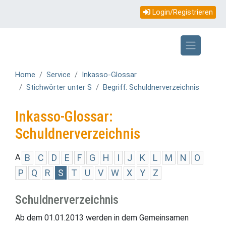
Topmenü
Direkt
Login/Registrieren
zum
mobile
Inhalt
Home
Service
Inkasso-Glossar
Stichwörter unter S
Begriff: Schuldnerverzeichnis
Inkasso-Glossar:
Schuldnerverzeichnis
A
B
C
D
E
F
G
H
I
J
K
L
M
N
O
P
Q
R
S
T
U
V
W
X
Y
Z
Schuldnerverzeichnis
Ab dem 01.01.2013 werden in dem Gemeinsamen