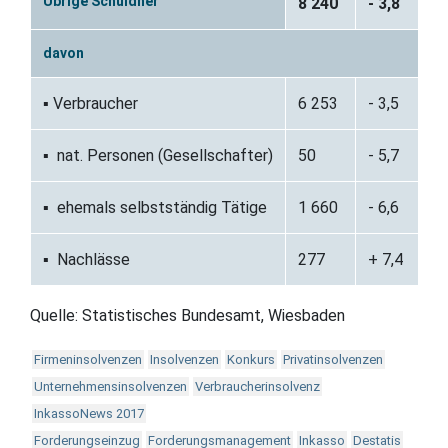
Übrige Schuldner
8 240
- 3,8
davon
▪ Verbraucher
6 253
- 3,5
▪ nat. Personen (Gesellschafter)
50
- 5,7
▪ ehemals selbstständig Tätige
1 660
- 6,6
▪ Nachlässe
277
+ 7,4
Quelle: Statistisches Bundesamt, Wiesbaden
Firmeninsolvenzen
Insolvenzen
Konkurs
Privatinsolvenzen
Unternehmensinsolvenzen
Verbraucherinsolvenz
InkassoNews 2017
Forderungseinzug
Forderungsmanagement
Inkasso
Destatis