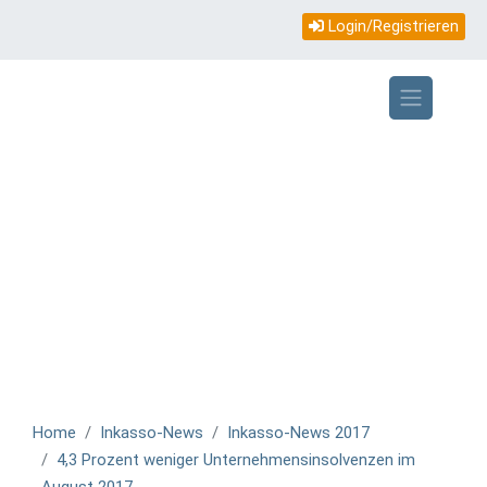
Topmenü
Direkt
Login/Registrieren
zum
mobile
Inhalt
Home
Inkasso-News
Inkasso-News 2017
4,3 Prozent weniger Unternehmensinsolvenzen im