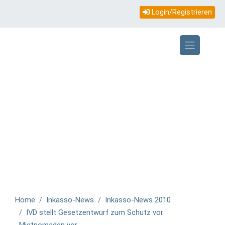
Topmenü
Direkt
Login/Registrieren
zum
mobile
Inhalt
Home
Inkasso-News
Inkasso-News 2010
IVD stellt Gesetzentwurf zum Schutz vor