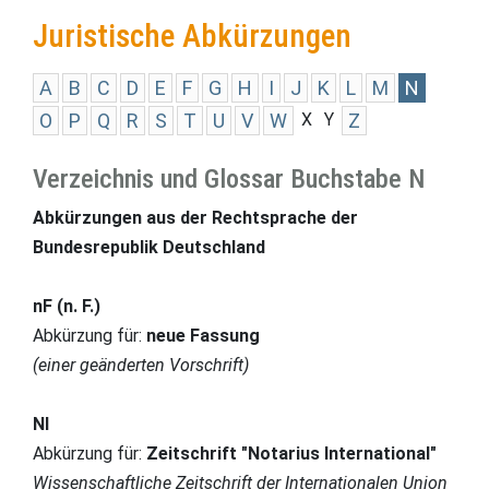
Juristische Abkürzungen
A
B
C
D
E
F
G
H
I
J
K
L
M
N
O
P
Q
R
S
T
U
V
W
X
Y
Z
Verzeichnis und Glossar Buchstabe N
Abkürzungen aus der Rechtsprache der
Bundesrepublik Deutschland
nF (n. F.)
Abkürzung für:
neue Fassung
(einer geänderten Vorschrift)
NI
Abkürzung für:
Zeitschrift "Notarius International"
Wissenschaftliche Zeitschrift der Internationalen Union