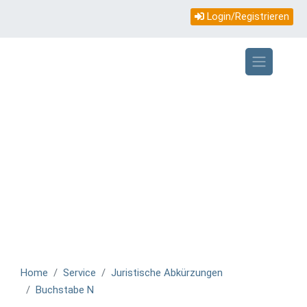
Topmenü
Direkt
Login/Registrieren
zum
mobile
Inhalt
Home
Service
Juristische Abkürzungen
Buchstabe N