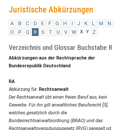
Juristische Abkürzungen
A
B
C
D
E
F
G
H
I
J
K
L
M
N
O
P
Q
R
S
T
U
V
W
X
Y
Z
Verzeichnis und Glossar Buchstabe R
Abkürzungen aus der Rechtsprache der
Bundesrepublik Deutschland
RA
Abkürzung für:
Rechtsanwalt
Der Rechtsanwalt übt einen freien Beruf aus, kein
Gewerbe. Für ihn gilt anwaltliches Berufsrecht [3],
welches gesetzlich durch die
Bundesrechtsanwaltsordnung (BRAO) und das
Rechtsanwaltsvergütungsgesetz (RVG) geregelt ist.