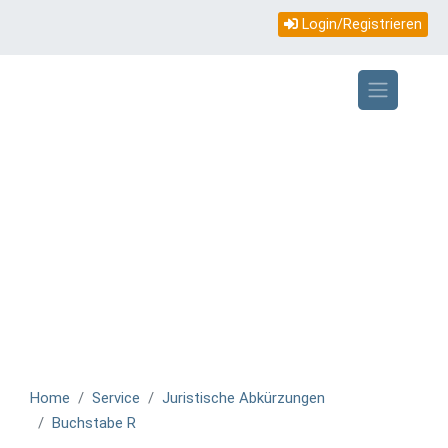
Topmenü
Direkt
Login/Registrieren
zum
mobile
Inhalt
Home
Service
Juristische Abkürzungen
Buchstabe R